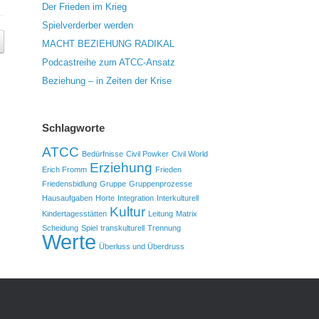
Der Frieden im Krieg
Spielverderber werden
MACHT BEZIEHUNG RADIKAL
Podcastreihe zum ATCC-Ansatz
Beziehung – in Zeiten der Krise
Schlagworte
ATCC
Bedürfnisse
Civil Powker
Civil World
Erziehung
Erich Fromm
Frieden
Friedensbidlung
Gruppe
Gruppenprozesse
Hausaufgaben
Horte
Integration
Interkulturell
Kultur
Kindertagesstätten
Leitung
Matrix
Scheidung
Spiel
transkulturell
Trennung
Werte
Überluss und Überdruss