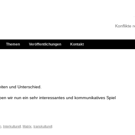
Konflikte 
Themen
Veröffentlichungen
Kontakt
ten und Unterschied.
ben wir nun ein sehr interessantes und kommunikatives Spiel
n
,
Interkulturell
,
Matrix
,
transkulturell
.