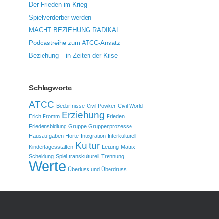
Der Frieden im Krieg
Spielverderber werden
MACHT BEZIEHUNG RADIKAL
Podcastreihe zum ATCC-Ansatz
Beziehung – in Zeiten der Krise
Schlagworte
ATCC
Bedürfnisse
Civil Powker
Civil World
Erziehung
Erich Fromm
Frieden
Friedensbidlung
Gruppe
Gruppenprozesse
Hausaufgaben
Horte
Integration
Interkulturell
Kultur
Kindertagesstätten
Leitung
Matrix
Scheidung
Spiel
transkulturell
Trennung
Werte
Überluss und Überdruss