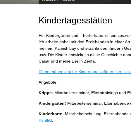
Routine gibt Sicherheit, doch es kommt darauf an die
Standpunkte finden
Neues entdecken
Kindertagesstätten
Für Kindergärten und – horte habe ich ein spezie
Ich arbeite dabei mit den Erziehenden in einer Ar
meinem Kamishibay und erzähle den Kindern Ges
usw. Die Kinder entwickeltn diese Geschichte dann
Cäsar und meine Eselin Zenta.
Themenübersicht für Kindertagesstätten hier klic
Angebote
Krippe:
Mitarbeiterseminar, Elterntrainings und 
Kindergarten:
Mitarbeiterseminar, Elternabende 
Kinderhorte:
Mitarbeiterschulung, Elternabende 
Konflikt
,