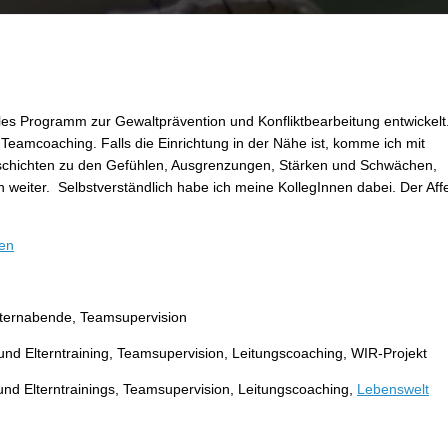
 Zufälle zu pflücken
lles Programm zur Gewaltprävention und Konfliktbearbeitung entwickelt
t Teamcoaching. Falls die Einrichtung in der Nähe ist, komme ich mit
chichten zu den Gefühlen, Ausgrenzungen, Stärken und Schwächen,
 weiter. Selbstverständlich habe ich meine KollegInnen dabei. Der Aff
ken
Elternabende, Teamsupervision
und Elterntraining, Teamsupervision, Leitungscoaching, WIR-Projekt
und Elterntrainings, Teamsupervision, Leitungscoaching,
Lebenswelt